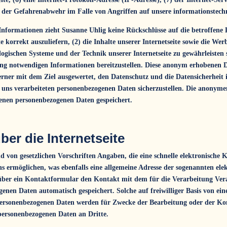
e der Gefahrenabwehr im Falle von Angriffen auf unsere informationstech
Informationen zieht Susanne Uhlig keine Rückschlüsse auf die betroffene
te korrekt auszuliefern, (2) die Inhalte unserer Internetseite sowie die We
logischen Systeme und der Technik unserer Internetseite zu gewährleisten
lgung notwendigen Informationen bereitzustellen. Diese anonym erhobene
d ferner mit dem Ziel ausgewertet, den Datenschutz und die Datensicherhe
on uns verarbeiteten personenbezogenen Daten sicherzustellen. Die anonym
benen personenbezogenen Daten gespeichert.
ber die Internetseite
und von gesetzlichen Vorschriften Angaben, die eine schnelle elektronis
 ermöglichen, was ebenfalls eine allgemeine Adresse der sogenannten elek
r über ein Kontaktformular den Kontakt mit dem für die Verarbeitung Ve
enen Daten automatisch gespeichert. Solche auf freiwilliger Basis von ein
personenbezogenen Daten werden für Zwecke der Bearbeitung oder der K
 personenbezogenen Daten an Dritte.