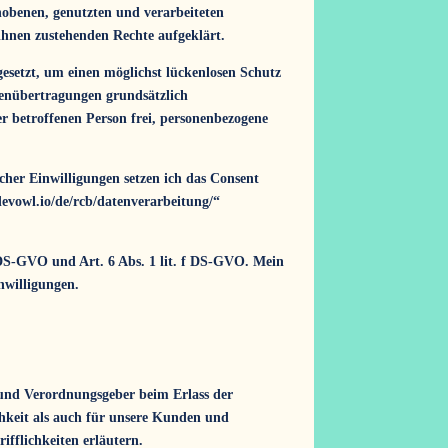
obenen, genutzten und verarbeiteten
ihnen zustehenden Rechte aufgeklärt.
esetzt, um einen möglichst lückenlosen Schutz
atenübertragungen grundsätzlich
er betroffenen Person frei, personenbezogene
cher Einwilligungen setzen ich das Consent
devowl.io/de/rcb/datenverarbeitung/“
 DS-GVO und Art. 6 Abs. 1 lit. f DS-GVO. Mein
nwilligungen.
 und Verordnungsgeber beim Erlass der
hkeit als auch für unsere Kunden und
ifflichkeiten erläutern.