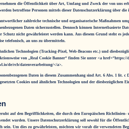
ernehmen die Öffentlichkeit über Art, Umfang und Zweck der von uns erh
erden betroffene Personen mittels dieser Datenschutzerklärung über die 
rantwortlicher zahlreiche technische und organisatorische Maßnahmen umg
sonenbezogenen Daten sicherzustellen. Dennoch können Internetbasierte D
ter Schutz nicht gewährleistet werden kann. Aus diesem Grund steht es jed
se telefonisch, an uns zu übermitteln.
nlichen Technologien (Tracking-Pixel, Web-Beacons etc.) und diesbezügli
ktionsweise von „Real Cookie Banner“ finden Sie unter <a href=“https://
l.io/de/rcb/datenverarbeitung/</a>.
rsonenbezogenen Daten in diesem Zusammenhang sind Art. 6 Abs. 1 lit. c
ingesetzten Cookies und ähnlichen Technologien und der diesbezüglichen Ei
en
ruht auf den Begrifflichkeiten, die durch den Europäischen Richtlinien-
et wurden. Unsere Datenschutzerklärung soll sowohl für die Öffentlic
ch sein. Um dies zu gewährleisten, möchten wir vorab die verwendeten Begr