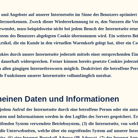
 und Angebote auf unserer Internetseite im Sinne des Benutzers optimiert
ederzuerkennen. Zweck dieser Wiedererkennung ist es, den Nutzern die Ver
erwendet, muss beispielsweise nicht bei jedem Besuch der Internetseite ern
tem des Benutzers abgelegten Cookie übernommen wird. Ein weiteres Beis
tikel, die ein Kunde in den virtuellen Warenkorb gelegt hat, über ein Co
ies durch unsere Internetseite jederzeit mittels einer entsprechenden Ei
dauerhaft widersprechen. Ferner können bereits gesetzte Cookies jederzei
 allen gängigen Internetbrowsern möglich. Deaktiviert die betroffene Pe
le Funktionen unserer Internetseite vollumfänglich nutzbar.
meinen Daten und Informationen
 jedem Aufruf der Internetseite durch eine betroffene Person oder ein aut
ten und Informationen werden in den Logfiles des Servers gespeichert. E
fenden System verwendete Betriebssystem, (3) die Internetseite, von welc
) die Unterwebseiten, welche über ein zugreifendes System auf unserer Int
eite, (6) eine Internet-Protokoll-Adresse (IP-Adresse), (7) der Internet-Se