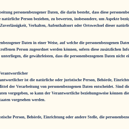
arbeitung personenbezogener Daten, die darin besteht, dass diese person
e natürliche Person beziehen, zu bewerten, insbesondere, um Aspekte bezügl
 Zuverlässigkeit, Verhalten, Aufenthaltsort oder Ortswechsel dieser natür
enbezogener Daten in einer Weise, auf welche die personenbezogenen Date
etroffenen Person zugeordnet werden können, sofern diese zusätzlichen I
terliegen, die gewährleisten, dass die personenbezogenen Daten nicht eine
Verantwortlicher
ntwortlicher ist die natürliche oder juristische Person, Behörde, Einrichtu
ttel der Verarbeitung von personenbezogenen Daten entscheidet. Sind di
aaten vorgegeben, so kann der Verantwortliche beziehungsweise können d
taaten vorgesehen werden.
ristische Person, Behörde, Einrichtung oder andere Stelle, die personenb